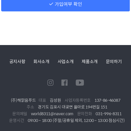
가입여부 확인
공지사항
회사소개
사업소개
제품소개
문의하기
(주)해맑음푸드
대표
김성원
사업자등록번호
137-86-46087
주소
경기도 김포시 대곶면 율마로 194번길 151
문의메일
world8311@naver.com
문의전화
031-996-8311
운영시간
09:00 ~ 18:00 (주말/공휴일 제외, 12:00 ~ 13:00 점심시간)