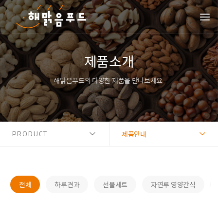
제품소개
해맑음푸드의 다양한 제품을 만나보세요.
PRODUCT
제품안내
전체
하루견과
선물세트
자연루 영양간식